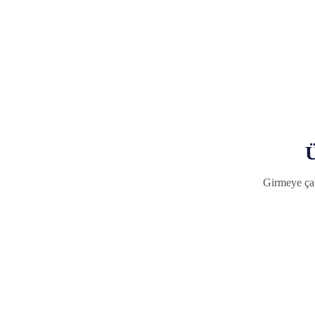
Ü
Girmeye çal