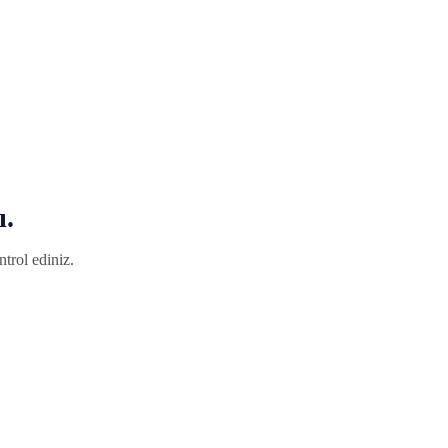
ı.
trol ediniz.