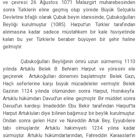
ve çevresi 26 Ağustos 1071 Malazgirt muharebesinden
sonra Türklerin eline geçmiş olup yörede Büyük Selçuklu
Devletine bfağlı olarak Çubuk beyin idaresinde, Çubukoğulları
Beyliği kurulmuştur (1085). Harput'un Türkler tarafından
alınmasına kadar sadece müstahkem bir kale hüviyetinde
kalan bu yer Türklerle beraber büyüyen bir şehir haline
gelmiştir.
Çubukoğulları Beyliğinin ömrü uzun sürmemiş 1110
yılında Artuklu Belek B. Behram Harput ve yöresini ele
geçirerek Artukoğulları dönemini başlatmıştır. Belek Gazi,
Haçlı seferlerine karşı büyük mücadeleler vermiştir. Belek
Gazinin 1124 yılında ölümünden sonra Harput, Hısnıkeyfa
Artuklu hükümdarı Davud'un eline geçmiştir. Bir müddet sonra
Davud'un kardeşi İmadeddin Ebu Bekir tarafından Harput'ta
Harput Artukluları diye bilinen bağımsız bir beylik kurulmuştur.
Ondan sonra gelen Hızır ve Nureddin Artuk Bey, Eyyubilere
tabi olmuşlardır. Artuklu hakimiyeti 1234 yılına kadar
sürmüştür. Artuklu hükümdarlarından, Fahreddin Karaaslan'ın