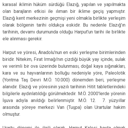
karasal iklimin hüküm sürdüğü Elazığ, yapılan ve yapılmakta
olan barajların etkisi ile ılıman bir iklime geçiş yapmıştır.
Elazığ kent merkezinin geçmişi yeni olmakla birlikte yerleşim
olarak bölgenin tarihi oldukça eskidir. Bu nedenle Elazığ'ın
tarihinin, devamı durumunda olduğu Harput'un tarihi ile birlikte
ele alınması gerekir.
Harput ve yöresi, Anadolu'nun en eski yerleşme birimlerinden
biridir. Nitekim, Fırat Irmağı'nın çizdiği büyük yay içinde, sulak
ve verimli bir ova üzerinde bulunması, doğal kaya sığınakları,
kara ve su hayvanlarının bolluğu nedeniyle yöre, Paleolotik
(Yontma Taş Devri M.Ö. 10.000) dönemden beri, yerleşme
alanıdır. Elazığ ve yöresinin yazılı tarihinin Hitit tabletlerindeki
bilgilerle aydınlatıldığı görülmektedir. M.Ö. 2000'lerde yörenin
İşuva adıyla anıldığı belirlenmiştir. M.Ö. 12. 7. yüzyıllar
arasında yöreye merkezi Van (Tuşpa) olan Urartular hakim
olmuştur.
Urartu dönemi ile ilgili olarak, Harput Kalesi başta olmak