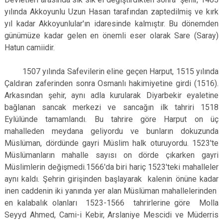
yılında Akkoyunlu Uzun Hasan tarafından zaptedilmiş ve kırk
yıl kadar Akkoyunlular'ın idaresinde kalmıştır. Bu dönemden
günümüze kadar gelen en önemli eser olarak Sare (Saray)
Hatun camiidir.
1507 yılında Safevilerin eline geçen Harput, 1515 yılında
Çaldıran zaferinden sonra Osmanlı hakimiyetine girdi (1516).
Arkasından şehir, aynı adla kurularak Diyarbekir eyaletine
bağlanan sancak merkezi ve sancağın ilk tahriri 1518
Eylülünde tamamlandı. Bu tahrire göre Harput on üç
mahalleden meydana geliyordu ve bunların dokuzunda
Müslüman, dördünde gayri Müslim halk oturuyordu. 1523'te
Müslümanların mahalle sayısı on dörde çıkarken gayri
Müslimlerin değişmedi.1566'da biri hariç 1523'teki mahalleler
aynı kaldı. Şehrin girişinden başlayarak kalenin önüne kadar
inen caddenin iki yanında yer alan Müslüman mahallelerinden
en kalabalık olanları 1523-1566 tahrirlerine göre Molla
Seyyd Ahmed, Cami-i Kebir, Arslaniye Mescidi ve Müderris