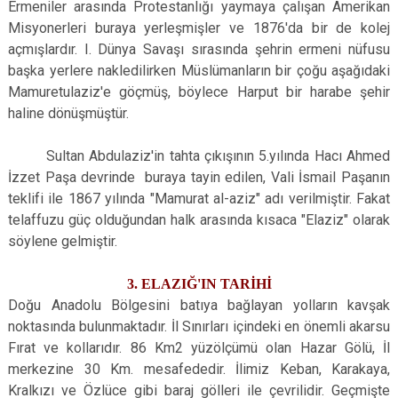
Ermeniler arasında Protestanlığı yaymaya çalışan Amerikan
Misyonerleri buraya yerleşmişler ve 1876'da bir de kolej
açmışlardır. I. Dünya Savaşı sırasında şehrin ermeni nüfusu
başka yerlere nakledilirken Müslümanların bir çoğu aşağıdaki
Mamuretulaziz'e göçmüş, böylece Harput bir harabe şehir
haline dönüşmüştür.
Sultan Abdulaziz'in tahta çıkışının 5.yılında Hacı Ahmed
İzzet Paşa devrinde buraya tayin edilen, Vali İsmail Paşanın
teklifi ile 1867 yılında "Mamurat al-aziz" adı verilmiştir. Fakat
telaffuzu güç olduğundan halk arasında kısaca "Elaziz" olarak
söylene gelmiştir.
3. ELAZIĞ'IN TARİHİ
Doğu Anadolu Bölgesini batıya bağlayan yolların kavşak
noktasında bulunmaktadır. İl Sınırları içindeki en önemli akarsu
Fırat ve kollarıdır. 86 Km2 yüzölçümü olan Hazar Gölü, İl
merkezine 30 Km. mesafededir. İlimiz Keban, Karakaya,
Kralkızı ve Özlüce gibi baraj gölleri ile çevrilidir. Geçmişte