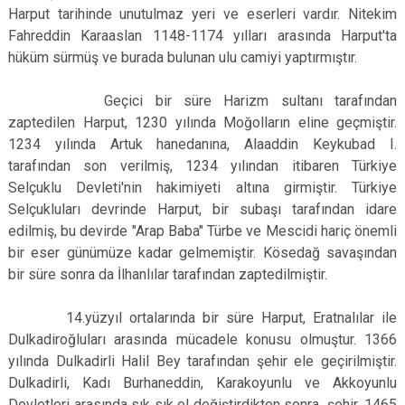
Harput tarihinde unutulmaz yeri ve eserleri vardır. Nitekim
Fahreddin Karaaslan 1148-1174 yılları arasında Harput'ta
hüküm sürmüş ve burada bulunan ulu camiyi yaptırmıştır.
Geçici bir süre Harizm sultanı tarafından
zaptedilen Harput, 1230 yılında Moğolların eline geçmiştir.
1234 yılında Artuk hanedanına, Alaaddin Keykubad I.
tarafından son verilmiş, 1234 yılından itibaren Türkiye
Selçuklu Devleti'nin hakimiyeti altına girmiştir. Türkiye
Selçukluları devrinde Harput, bir subaşı tarafından idare
edilmiş, bu devirde "Arap Baba" Türbe ve Mescidi hariç önemli
bir eser günümüze kadar gelmemiştir. Kösedağ savaşından
bir süre sonra da İlhanlılar tarafından zaptedilmiştir.
14.yüzyıl ortalarında bir süre Harput, Eratnalılar ile
Dulkadiroğluları arasında mücadele konusu olmuştur. 1366
yılında Dulkadirli Halil Bey tarafından şehir ele geçirilmiştir.
Dulkadirli, Kadı Burhaneddin, Karakoyunlu ve Akkoyunlu
Devletleri arasında sık sık el değiştirdikten sonra şehir, 1465