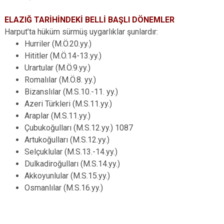
ELAZIĞ TARİHİNDEKİ BELLİ BAŞLI DÖNEMLER
Harput’ta hüküm sürmüş uygarlıklar şunlardır:
Hurriler (M.Ö.20.yy.)
Hititler (M.Ö.14-13.yy.)
Urartular (M.Ö.9.yy.)
Romalılar (M.Ö.8. yy.)
Bizanslılar (M.S.10.-11. yy.)
Azeri Türkleri (M.S.11.yy.)
Araplar (M.S.11.yy.)
Çubukoğulları (M.S.12.yy.) 1087
Artukoğulları (M.S.12.yy.)
Selçuklular (M.S.13.-14.yy.)
Dulkadiroğulları (M.S.14.yy.)
Akkoyunlular (M.S.15.yy.)
Osmanlılar (M.S.16.yy.)