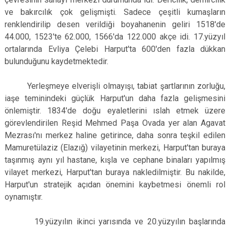
ve bakırcılık çok gelişmişti. Sadece çeşitli kumaşların
renklendirilip desen verildiği boyahanenin geliri 1518'de
44.000, 1523'te 62.000, 1566'da 122.000 akçe idi. 17.yüzyıl
ortalarında Evliya Çelebi Harput'ta 600'den fazla dükkan
bulunduğunu kaydetmektedir.
Yerleşmeye elverişli olmayışı, tabiat şartlarının zorluğu,
iaşe teminindeki güçlük Harput'un daha fazla gelişmesini
önlemiştir. 1834'de doğu eyaletlerini ıslah etmek üzere
görevlendirilen Reşid Mehmed Paşa Ovada yer alan Agavat
Mezrası'nı merkez haline getirince, daha sonra teşkil edilen
Mamuretülaziz (Elazığ) vilayetinin merkezi, Harput'tan buraya
taşınmış aynı yıl hastane, kışla ve cephane binaları yapılmış
vilayet merkezi, Harput'tan buraya nakledilmiştir. Bu nakilde,
Harput'un stratejik açıdan önemini kaybetmesi önemli rol
oynamıştır.
19.yüzyılın ikinci yarısında ve 20.yüzyılın başlarında