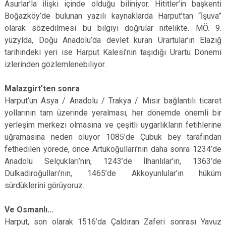
Asurlar’la ilişki içinde olduğu biliniyor. Hititler’in başkenti
Boğazköy’de bulunan yazılı kaynaklarda Harput’tan “İşuva”
olarak sözedilmesi bu bilgiyi doğrular nitelikte. MÖ. 9.
yüzylda, Doğu Anadolu’da devlet kuran Urartular’ın Elazığ
tarihindeki yeri ise Harput Kalesi’nin taşıdığı Urartu Dönemi
izlerinden gözlemlenebiliyor.
Malazgirt’ten sonra
Harput’un Asya / Anadolu / Trakya / Mısır bağlantılı ticaret
yollarının tam üzerinde yeralması, her dönemde önemli bir
yerleşim merkezi olmasına ve çeşitli uygarlıkların fetihlerine
uğramasına neden oluyor 1085’de Çubuk bey tarafından
fethedilen yörede, önce Artukoğulları’nın daha sonra 1234’de
Anadolu Selçukları’nın, 1243’de İlhanlılar’ın, 1363’de
Dulkadiroğulları’nın, 1465’de Akkoyunlular’ın hüküm
sürdüklerini görüyoruz.
Ve Osmanlı...
Harput, son olarak 1516’da Çaldıran Zaferi sonrası Yavuz