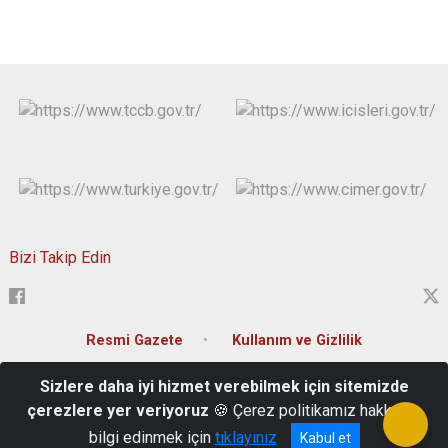
Bizi Takip Edin
Resmi Gazete
Kullanım ve Gizlilik
Sizlere daha iyi hizmet verebilmek için sitemizde
Kültür Mah. Zübeyde Hanım Caddesi No:1 Merkez/ELAZIĞ
çerezlere yer veriyoruz
🍪 Çerez politikamız hakkında
Valilik Santral :0(424) 237 45 99 Özel Kalem: 0(424) 280 14 00
bilgi edinmek için
tıklayınız
Kabul et