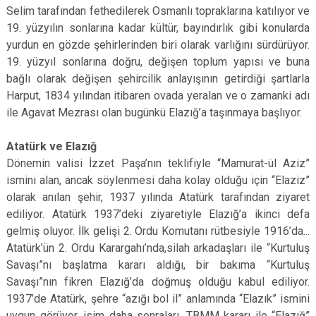
Selim tarafından fethedilerek Osmanlı topraklarına katılıyor ve
19. yüzyılın sonlarına kadar kültür, bayındırlık gibi konularda
yurdun en gözde şehirlerinden biri olarak varlığını sürdürüyor.
19. yüzyıl sonlarına doğru, değişen toplum yapısı ve buna
bağlı olarak değişen şehircilik anlayışının getirdiği şartlarla
Harput, 1834 yılından itibaren ovada yeralan ve o zamanki adı
ile Agavat Mezrası olan bugünkü Elazığ’a taşınmaya başlıyor.
Atatürk ve Elazığ
Dönemin valisi İzzet Paşa’nın teklifiyle “Mamurat-ül Aziz”
ismini alan, ancak söylenmesi daha kolay olduğu için “Elaziz”
olarak anılan şehir, 1937 yılında Atatürk tarafından ziyaret
ediliyor. Atatürk 1937’deki ziyaretiyle Elazığ’a ikinci defa
gelmiş oluyor. İlk gelişi 2. Ordu Komutanı rütbesiyle 1916’da...
Atatürk’ün 2. Ordu Karargahı’nda,silah arkadaşları ile “Kurtuluş
Savaşı”nı başlatma kararı aldığı, bir bakıma “Kurtuluş
Savaşı”nın fikren Elazığ’da doğmuş olduğu kabul ediliyor.
1937’de Atatürk, şehre “azığı bol il” anlamında “Elazık” ismini
uygun görüyor, isim daha sonraları, TBMM kararı ile “Elazığ”