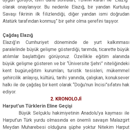
olarak onaylanıyor. Bu nedenle Elazığ, bir yandan Kurtuluş
Savaşı fikrinin ilk filizlendiği, diğer yandan ismi doğrudan
Atatürk tarafından konmuş” bir şehir olma şerefini taşıyor.
Çağdaş Elazığ
Elazığ’ın Cumhuriyet döneminde de yurt kalkınması
paralelinde büyük gelişme gösterdiği, tarımda, ticarette büyük
atılımlar başlattığını görüyoruz. Özellikle eğitim alanında
büyük gelişme gösteren ve bir “Üniversite Şehri” niteliğindeki
kent bugün,eğitim kurumları, turistik tesisleri, mükemmel
şehircilik anlayışı, kültürü, tarihi yanında, çalışkan, konuksever
halkı ile de çağdaş bir kent olarak “Doğu'nun İncisi”sıfatını hak
ediyor.
2. KRONOLOJİ
Harput'un Türklerin Eline Geçişi
Büyük Selçuklu hakimiyetinin Anadolu'ya kayması ile
Harput'un Türk yurdu olmasında en önemli savaşın Malazgirt
Meydan Muharebesi olduğuna şüphe yoktur Nitekim Harput