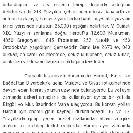
bulunduğunu ve dış surların harap durumda olduğunu
belirtmektedir. XIX. Yüzyılda şehrin önemi biraz daha arttı ve
nüfusu fazlalaştı; burayı ziyaret eden batılı seyyahlar yüzyılın
ikinci yarısında nüfusun 25.000'i aştığını belirtirler. V. Cuinet,
XIX. Yüzyılın sonlarına doğru Harput'ta 12.600 Müslüman,
4850 Gregoryen, 1845 Protestan, 252 Katolik ve 453
Ortodoks'un yaşadığını: Şemseddin Sami ise 2670 ev, 843
dükkan, on cami, on medrese, sekiz kütüphane, sekiz kilise,
on iki han ve doksan hamamın olduğunu kaydeder.
Osmanlı hakimiyeti döneminde Harput, Basra ve
Bağdat'tan Diyarbekir'e gelip Malatya ve Sivas istikametinde
devam eden ticaret yolunun üzerinde bulunuyordu. Bu yol aynı
zamanda askeri amaçlarla da kullanılıyor, ayrıca bir yol da
Bingöl ve Muş üzerinden Van'a ulaşıyordu. Bu kervan yolları
Harput için önemli gelir kaynağı durumundaydı. 16. ve 17.
Yüzyıllarda gelip geçen ticaret mallarından alınan vergiler
mühim bir meblağ teşkil ediyordu. Harput aynı zamanda
çevresinin sanayi merkezi durumunda idi. Dericilik, demircilik