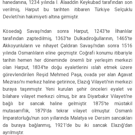
hanedanına, 1234 yılında I. Alaaddin Keykubad tarafından son
verilmiş, Harput bu tarihten itibaren Türkiye Selçuklu
Devleti'nin hakimiyeti altına girmiştir.
Kösedağ Savaşı'ndan sonra Harput, 1243'te İlhanlılar
tarafından zaptedilmiş, 1363'te Dulkadiroğullarının, 1465'te
Akkoyunluların ve nihayet Çaldıran Savaşı'ndan sonra 1516
yılında Osmanlıların eline geçmiştir. Coğrafi konumu itibariyle
tarihin hemen her döneminde önemli bir yerleşim merkezi
olan Harput, 1834'te doğu eyaletlerini ıslah etmek üzere
görevlendirilen Reşid Mehmed Paşa, ovada yer alan Agavat
Mezrası'nı merkez haline getirince, Elazığ Vilayeti'nin merkezi
buraya taşınmıştır. Yeni kurulan şehir önceleri eyalet ve
bilahare vilayet merkezi olmuş, bir ara Diyarbakır Vilayeti'ne
bağlı bir sancak haline gelmiştir. 1875'te müstakil
mutasarrıflık, 1879'da tekrar vilayet olmuştur. Osmanlı
İmparatorluğu'nun son yıllarında Malatya ve Dersim sancakları
da buraya bağlanmış, 1921'de bu iki sancak Elazığ'dan
ayrılmıştır.