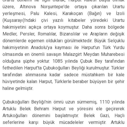
üzere, Altınova Norşuntepe'de ortaya çıkarılan Urartu
yerleşmesi, Palu Kalesi, Karakoçan (Bağın) ve İzoli
(Kuşsarayı)'ndaki çivi yazılı kitabeler yöredeki Urartu
hakimiyetini açıkça ortaya koymuştur. Daha sonra bölgede
Medler, Persler, Romalılar, Bizanslılar ve Arapların değişik
dönemlerde egemen oldukları görülmektedir. Büyük Selçuklu
hakimiyetinin Anadolu'ya kayması ile Harput'un Türk Yurdu
olmasında en önemli savaşın Malazgirt Meydan Muharebesi
olduğuna şüphe yoktur. 1085 yılında Çubuk Bey tarafından
fethedilen Harput'ta Çubukoğulları Beyliği kurulmuştur. Türkler
tarafından alınmasına kadar sadece müstahkem bir kale
hüviyetinde kalan Harput, Türklerle beraber büyüyen bir şehir
haline gelmiştir.
Çubukoğulları Beyliği'nin ömrü uzun sürmemiş, 1110 yılında
Artuklu Belek Behram Harput ve yöresini ele geçirerek
Artukoğulları dönemini başlatmıştır. Belek Gazi, Haçlı
seferlerine karşı büyük mücadeleler vermiştir. Artuklu