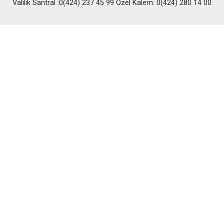
Valilik Santral :0(424) 237 45 99 Özel Kalem: 0(424) 280 14 00