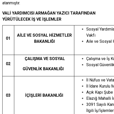
atanmıştır.
VALİ YARDIMCISI ARMAĞAN YAZICI TARAFINDAN
YÜRÜTÜLECEK İŞ VE İŞLEMLER
Sosyal Yardım
AİLE VE SOSYAL HİZMETLER
Vakfı
01
BAKANLIĞI
Aile ve Sosyal 
ÇALIŞMA VE SOSYAL
Çalışma ve İş K
02
Sosyal Güvenlik
GÜVENLİK BAKANLIĞI
İl Nüfus ve Vat
İl İdare Kurulu
Açık Kapı Şube
03
İÇİŞLERİ BAKANLIĞI
Elazığ Mahalli İ
3091 Sayılı Ka
İlgili İş/İşlemler