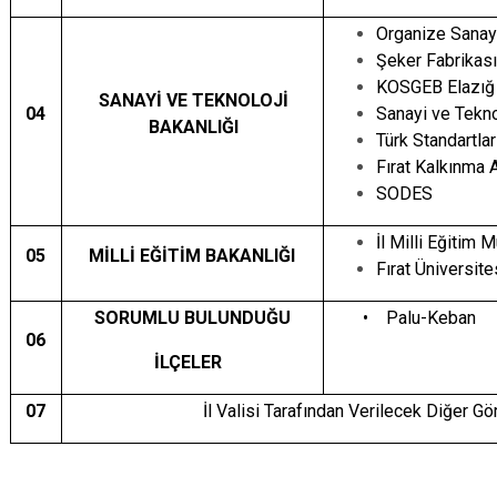
Organize Sana
Şeker Fabrikas
KOSGEB Elazığ 
SANAYİ VE TEKNOLOJİ
04
Sanayi ve Tekno
BAKANLIĞI
Türk Standartlar
Fırat Kalkınma 
SODES
İl Milli Eğitim 
05
MİLLİ EĞİTİM BAKANLIĞI
Fırat Üniversit
SORUMLU BULUNDUĞU
•
Palu-Keban
06
İLÇELER
07
İl Valisi Tarafından Verilecek Diğer Gö