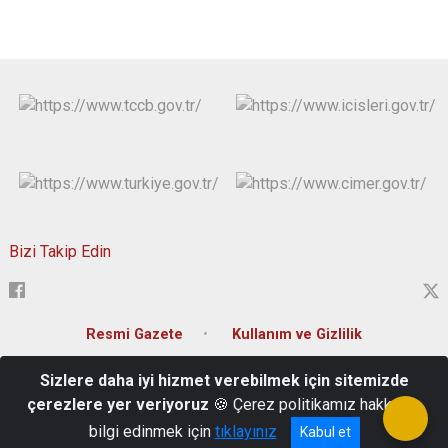
Bizi Takip Edin
Resmi Gazete
Kullanım ve Gizlilik
Sizlere daha iyi hizmet verebilmek için sitemizde
Kültür Mah. Zübeyde Hanım Caddesi No:1 Merkez/ELAZIĞ
çerezlere yer veriyoruz
🍪 Çerez politikamız hakkında
Valilik Santral :0(424) 237 45 99 Özel Kalem: 0(424) 280 14 00
bilgi edinmek için
tıklayınız
Kabul et